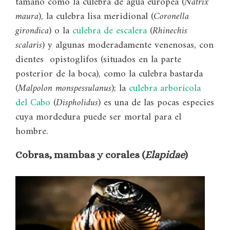
tamaño como la culebra de agua europea (
Natrix
maura
), la culebra lisa meridional (
Coronella
girondica
) o la
culebra de escalera
(
Rhinechis
scalaris
) y algunas moderadamente venenosas, con
dientes opistoglifos (situados en la parte
posterior de la boca), como la culebra bastarda
(
Malpolon monspessulanus
); la
culebra arborícola
del Cabo
(
Dispholidus
) es una de las pocas especies
cuya mordedura puede ser mortal para el
hombre.
Cobras, mambas y corales (
Elapidae
)