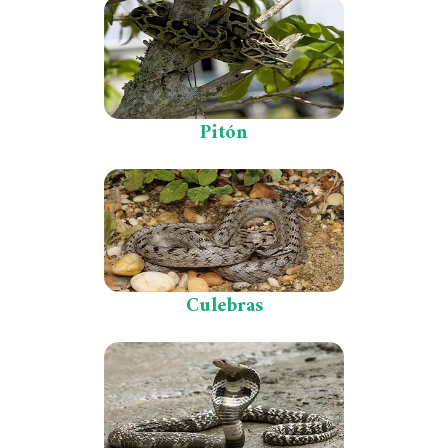
Pitón
Culebras