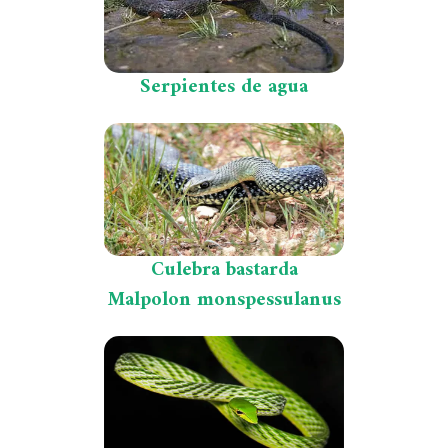
Serpientes de agua
Culebra bastarda
Malpolon monspessulanus