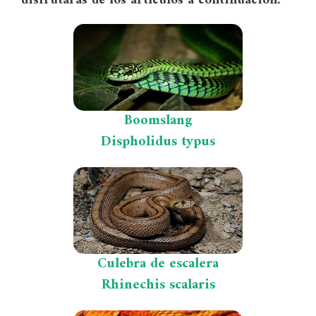
disfrutarás de los artículos a continuación.
Boomslang
Dispholidus typus
Culebra de escalera
Rhinechis scalaris