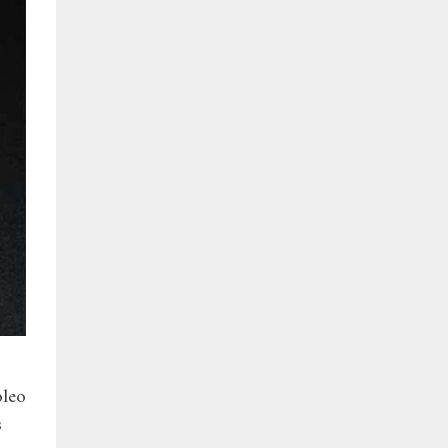
oleo
s