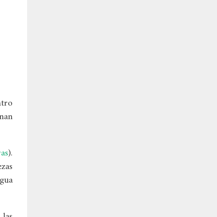
ntro
onan
ras
).
ezas
agua
 las