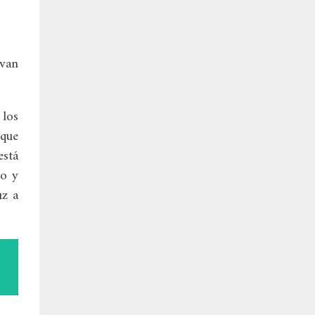
van
 los
 que
está
ño y
uz a