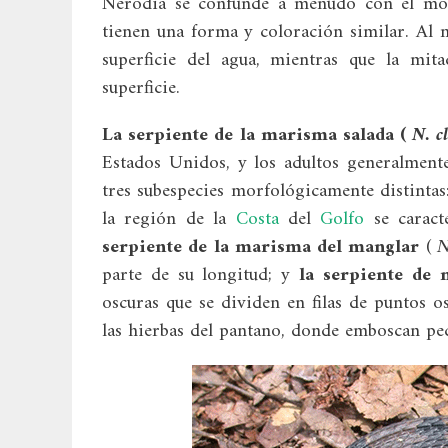
Nerodia se confunde a menudo con el moc
tienen una forma y coloración similar. Al n
superficie del agua, mientras que la mit
superficie.
La serpiente de la marisma salada (
N. c
Estados Unidos, y los adultos generalmente
tres subespecies morfológicamente distinta
la región de la
Costa
del
Golfo
se caract
serpiente de la marisma del manglar
(
N
parte de su longitud; y
la serpiente de 
oscuras que se dividen en filas de puntos o
las hierbas del pantano, donde emboscan pec