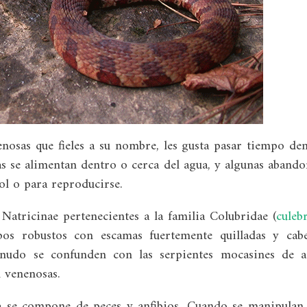
nosas que fieles a su nombre, les gusta pasar tiempo de
cas se alimentan dentro o cerca del agua, y algunas aband
ol o para reproducirse.
 Natricinae pertenecientes a la familia Colubridae (
culeb
rpos robustos con escamas fuertemente quilladas y cab
enudo se confunden con las serpientes mocasines de 
 venenosas.
a se compone de peces y anfibios. Cuando se manipulan,