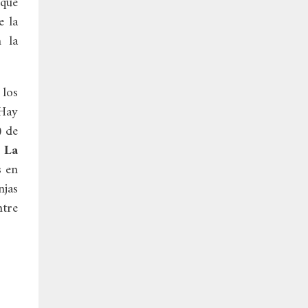
que
e la
n la
 los
 Hay
 de
;
La
s en
njas
ntre