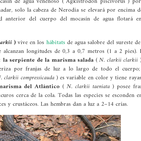
asín de agua venenoso ( Agkistrodon piscivorus ) por
adar, solo la cabeza de Nerodia se elevará por encima d
ad anterior del cuerpo del mocasín de agua flotará e
larkii
)
vive en los
hábitats
de agua salobre del sureste de
 alcanzan longitudes de 0,3 a 0,7 metros (1 a 2 pies).
s:
la serpiente de la marisma salada
(
N. clarkii clarkii
)
eriza por franjas de luz a lo largo de todo el cuerpo
. clarkii compressicauda
) es variable en color y tiene raya
marisma del Atlántico
(
N. clarkii taeniata
) posee fra
scuros cerca de la cola. Todas las especies se esconden e
es y crustáceos. Las hembras dan a luz a 2–14 crías.