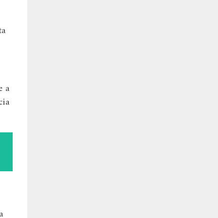
ta
e a
cia
a