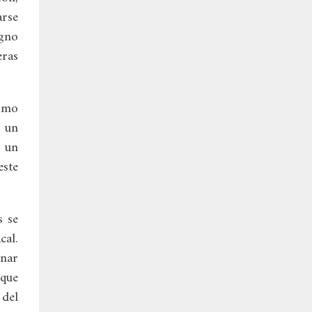
arse
igno
eras
como
a un
r un
este
s se
cal.
onar
 que
 del