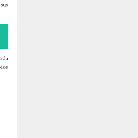
 sus
toda
ios