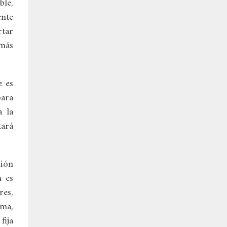
le,
ente
rtar
 más
e es
para
a la
ará
nión
n es
res,
ama,
fija