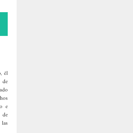
, él
e de
iado
hos
do e
a de
 las