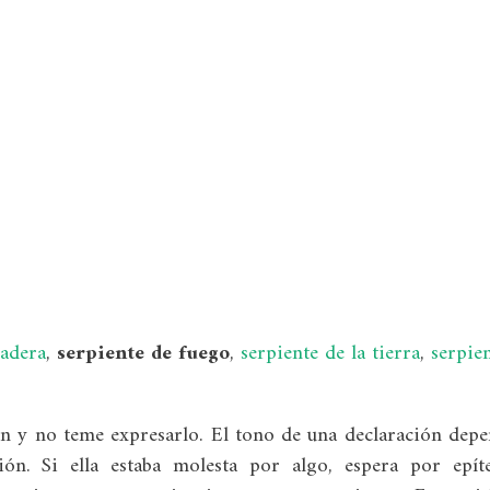
madera
,
serpiente de
fuego
,
serpiente de la tierra
,
serpie
ón y no teme expresarlo. El tono de una declaración dep
ón. Si ella estaba molesta por algo, espera por epít