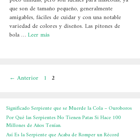
poco tímidas, pero son ideales para mascotas, ya
que son de tamaño pequeño, generalmente
amigables, fáciles de cuidar y con una notable
variedad de colores y diseños. Las pitones de
bola …
Leer más
Página
Página
←
Anterior
1
2
Significado Serpiente que se Muerde la Cola – Ouroboros
Por Qué las Serpientes No Tienen Patas Si Hace 100
Millones de Años Tenían.
Así Es la Serpiente que Acaba de Romper un Récord